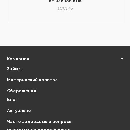
от членов КПК
267,3 Кб
Компания
Займы
О нас
Финансовая стабильность
Материнский капитал
Регулирующие органы
Сбережения
Отзывы
Блог
Партнеры
Контакты
Актуально
Часто задаваемые вопросы