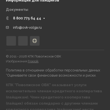
Информация для пайщиков
Документы
8 800 775 64 44
info@ovk-volga.ru
© 2011 - 2026 КПК Поволжское ОВК
Изображения
Freepik
Политика в отношении обработки персональных данных
*Оцениваете свои финансовые возможности и риски.
КПК "Поволжское ОВК" оказывает услуги
исключительно членам кредитного кооператива
(пайщикам). Член кредитного кооператива
(пайщик) обязан солидарно с другими членами
кредитного кооператива (пайщиками) нести